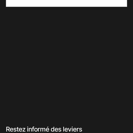
LinkedIn
Bertrand de Taisne
Email
growth@teneodev.com
Addresse
Restez informé des leviers 